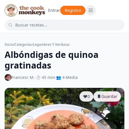
Entrar
Registro
Inicio
/
Categorías
/
Legumbres Y Verduras
Albóndigas de quinoa
gratinadas
Francesc M.
·
⏱ 45 min
·
👥 4
·
Media
0
Guardar