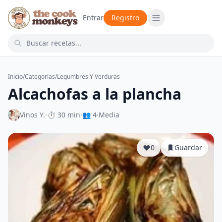
Entrar
Registro
Inicio
/
Categorías
/
Legumbres Y Verduras
Alcachofas a la plancha
Vinos Y.
·
⏱ 30 min
·
👥 4
·
Media
0
Guardar