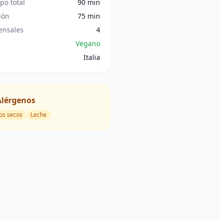
po total
90 min
ión
75 min
nsales
4
Vegano
Italia
Alérgenos
os secos
Leche