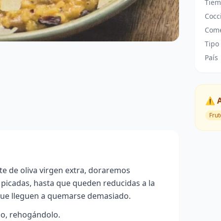
Tiem
Cocc
Come
Tipo
País
⚠️ 
Frut
te de oliva virgen extra, doraremos
 picadas, hasta que queden reducidas a la
que lleguen a quemarse demasiado.
do, rehogándolo.