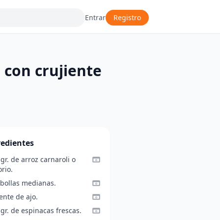
Entrar
Registro
 con crujiente
redientes
gr. de arroz carnaroli o
rio.
ebollas medianas.
ente de ajo.
gr. de espinacas frescas.