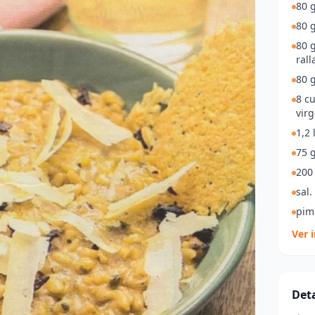
80 g
80 g
80 
rall
80 
8 cu
virg
1,2 
75 
200 
sal.
pim
Ver 
Deta