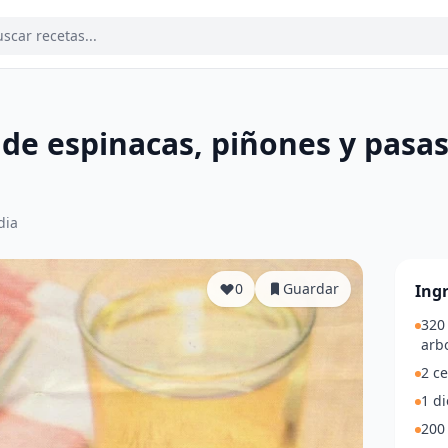
de espinacas, piñones y pasas
dia
0
Guardar
Ing
320 
arbo
2 c
1 di
200 