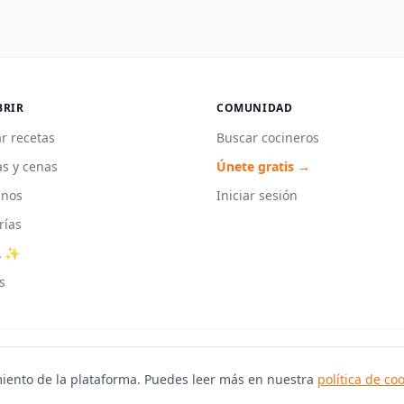
BRIR
COMUNIDAD
r recetas
Buscar cocineros
s y cenas
Únete gratis →
unos
Iniciar sesión
rías
A ✨
s
iento de la plataforma. Puedes leer más en nuestra
política de co