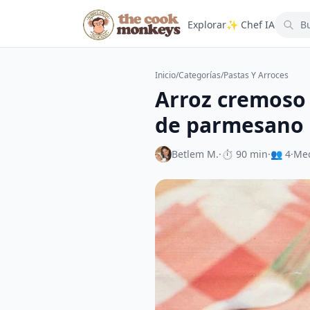
Explorar
✨ Chef IA
Inicio
/
Categorías
/
Pastas Y Arroces
Arroz cremoso 
de parmesano
Betlem M.
·
⏱ 90 min
·
👥 4
·
Me