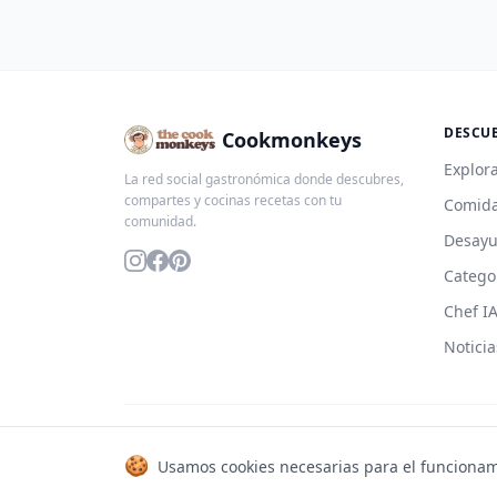
DESCU
Cookmonkeys
Explora
La red social gastronómica donde descubres,
compartes y cocinas recetas con tu
Comida
comunidad.
Desay
Catego
Chef I
Noticia
© 2026 Cookmonkeys. Todos los derechos reservados.
🍪
Usamos cookies necesarias para el funcionam