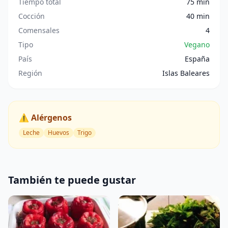
Tiempo total
75 min
Cocción
40 min
Comensales
4
Tipo
Vegano
País
España
Región
Islas Baleares
⚠️ Alérgenos
Leche
Huevos
Trigo
También te puede gustar