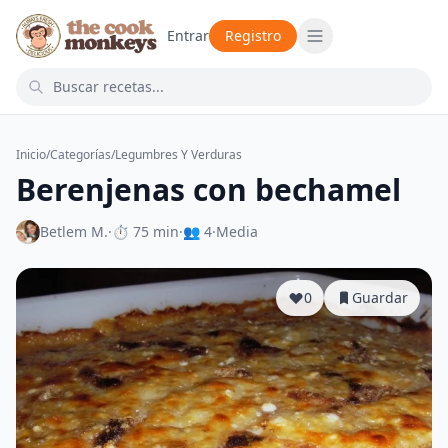
Entrar
Registro
Inicio
/
Categorías
/
Legumbres Y Verduras
Berenjenas con bechamel
Betlem M.
·
⏱ 75 min
·
👥 4
·
Media
0
Guardar