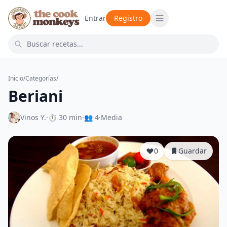
Entrar
Registro
Inicio
/
Categorías
/
Beriani
Vinos Y.
·
⏱ 30 min
·
👥 4
·
Media
0
Guardar