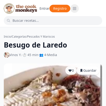
Entrar
Registro
Inicio
/
Categorías
/
Pescados Y Mariscos
Besugo de Laredo
Vinos Y.
·
⏱ 45 min
·
👥 4
·
Media
0
Guardar