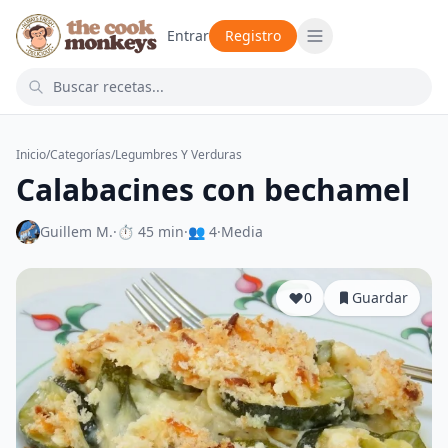
Entrar
Registro
Inicio
/
Categorías
/
Legumbres Y Verduras
Calabacines con bechamel
Guillem M.
·
⏱ 45 min
·
👥 4
·
Media
0
Guardar