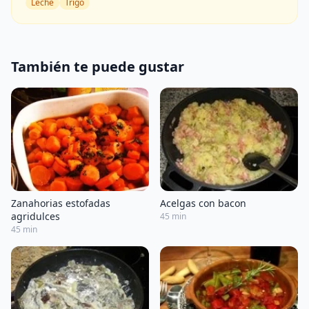
Leche
Trigo
También te puede gustar
Zanahorias estofadas
Acelgas con bacon
agridulces
45 min
45 min