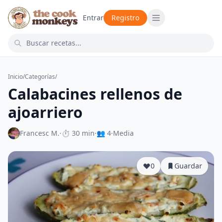
Entrar
Registro
Inicio
/
Categorías
/
Calabacines rellenos de
ajoarriero
Francesc M.
·
⏱ 30 min
·
👥 4
·
Media
0
Guardar