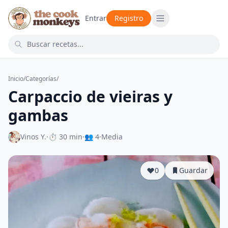
Entrar
Registro
Inicio
/
Categorías
/
Carpaccio de vieiras y
gambas
Vinos Y.
·
⏱ 30 min
·
👥 4
·
Media
0
Guardar