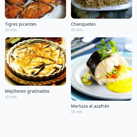
Tigres picantes
Chanquetes
45 min
20 min
Mejillones gratinados
45 min
Merluza al azafrán
35 min