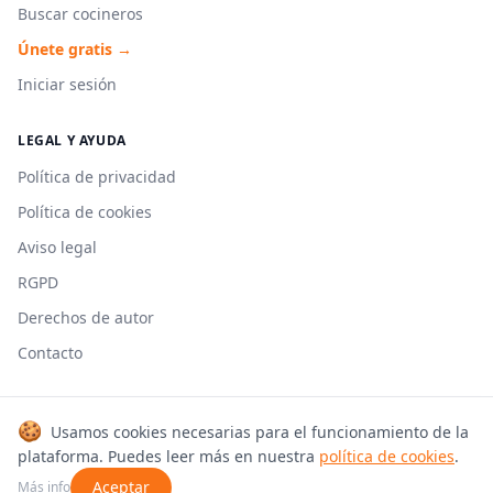
Buscar cocineros
Únete gratis →
Iniciar sesión
LEGAL Y AYUDA
Política de privacidad
Política de cookies
Aviso legal
RGPD
Derechos de autor
Contacto
🍪
Usamos cookies necesarias para el funcionamiento de la
© 2026 Cookmonkeys. Todos los derechos reservados.
plataforma. Puedes leer más en nuestra
política de cookies
.
Hecho con 🍳 en España
Aceptar
Más info