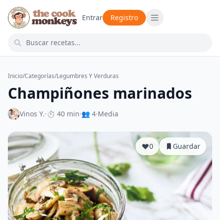
Entrar
Registro
Inicio
/
Categorías
/
Legumbres Y Verduras
Champiñones marinados
Vinos Y.
·
⏱ 40 min
·
👥 4
·
Media
0
Guardar