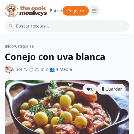
Entrar
Registro
Inicio
/
Categorías
/
Conejo con uva blanca
Vinos Y.
·
⏱ 75 min
·
👥 4
·
Media
0
Guardar