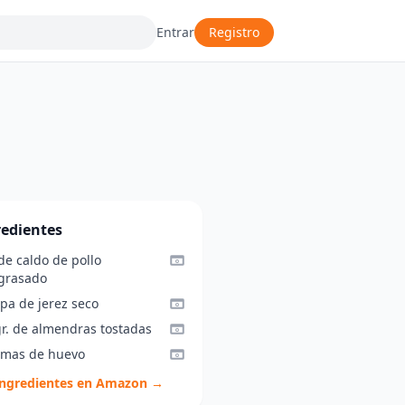
Entrar
Registro
redientes
 de caldo de pollo
grasado
pa de jerez seco
gr. de almendras tostadas
emas de huevo
ingredientes en Amazon →