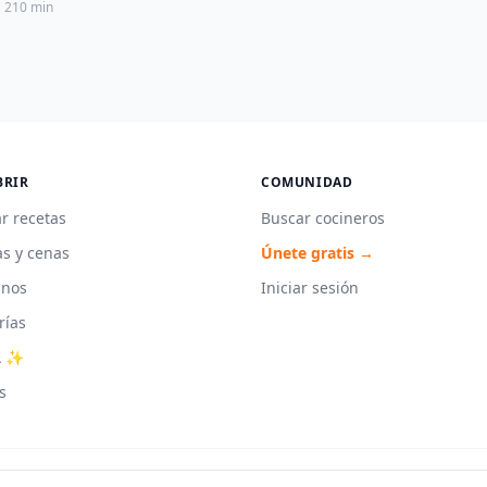
210 min
BRIR
COMUNIDAD
r recetas
Buscar cocineros
s y cenas
Únete gratis →
unos
Iniciar sesión
rías
A ✨
s