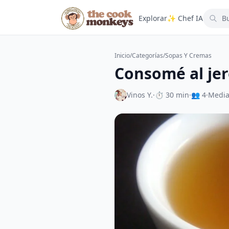
Explorar
✨ Chef IA
Inicio
/
Categorías
/
Sopas Y Cremas
Consomé al jer
Vinos Y.
·
⏱ 30 min
·
👥 4
·
Medi