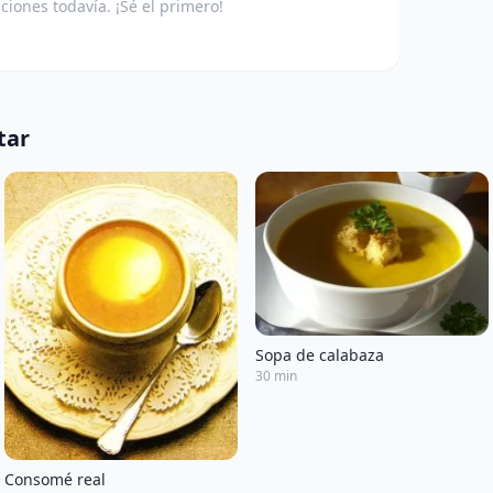
aciones todavía. ¡Sé el primero!
tar
Sopa de calabaza
30 min
Consomé real