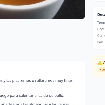
Deta
Tiem
Cocc
Come
País
⚠️ 
Hue
s y las picaremos o rallaremos muy finas.
ego para calentar el caldo de pollo.
le añadiremos las almendras y las yemas