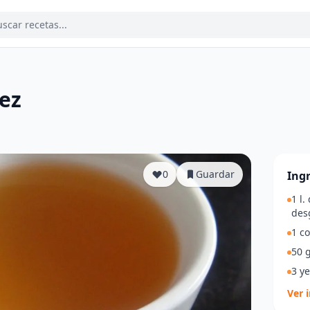
ez
a
0
Guardar
Ing
1 l.
des
1 co
50 
3 y
Ver 