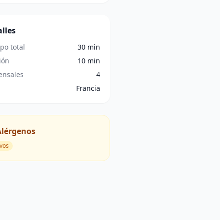
lles
po total
30 min
ión
10 min
nsales
4
Francia
Alérgenos
vos