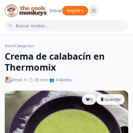
Entrar
Registro
Inicio
/
Categorías
/
Crema de calabacín en
Thermomix
Vinos Y.
·
⏱ 35 min
·
👥 4
·
Media
0
Guardar