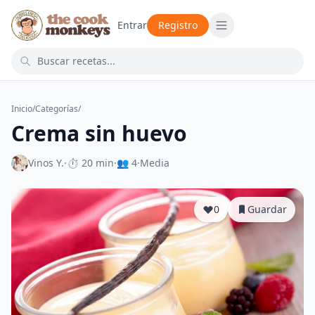
Entrar
Registro
Inicio
/
Categorías
/
Crema sin huevo
Vinos Y.
·
⏱ 20 min
·
👥 4
·
Media
0
Guardar