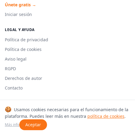
Únete gratis →
Iniciar sesión
LEGAL Y AYUDA
Política de privacidad
Política de cookies
Aviso legal
RGPD
Derechos de autor
Contacto
🍪
Usamos cookies necesarias para el funcionamiento de la
© 2026 Cookmonkeys. Todos los derechos reservados.
plataforma. Puedes leer más en nuestra
política de cookies
.
Hecho con 🍳 en España
Aceptar
Más info