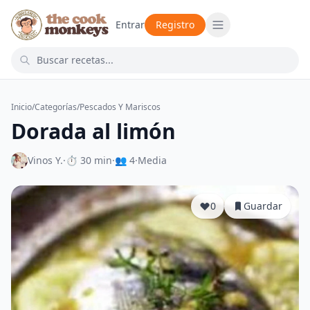
Entrar
Registro
Inicio
/
Categorías
/
Pescados Y Mariscos
Dorada al limón
Vinos Y.
·
⏱ 30 min
·
👥 4
·
Media
0
Guardar