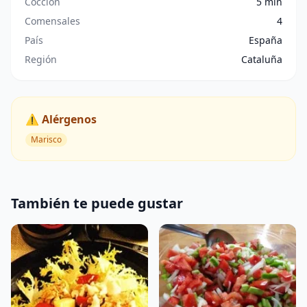
Cocción
5 min
Comensales
4
País
España
Región
Cataluña
⚠️ Alérgenos
Marisco
También te puede gustar