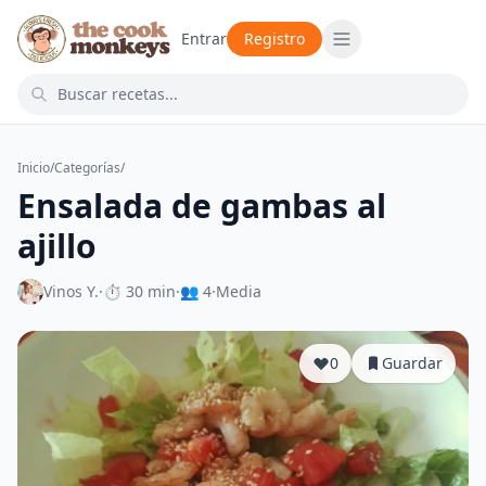
Entrar
Registro
Inicio
/
Categorías
/
Ensalada de gambas al
ajillo
Vinos Y.
·
⏱ 30 min
·
👥 4
·
Media
0
Guardar