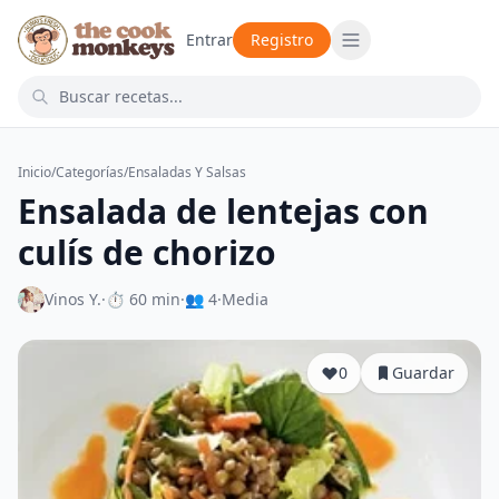
Entrar
Registro
Inicio
/
Categorías
/
Ensaladas Y Salsas
Ensalada de lentejas con
culís de chorizo
Vinos Y.
·
⏱ 60 min
·
👥 4
·
Media
0
Guardar