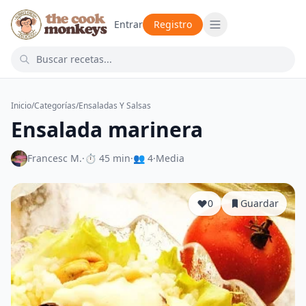
Entrar
Registro
Inicio
/
Categorías
/
Ensaladas Y Salsas
Ensalada marinera
Francesc M.
·
⏱ 45 min
·
👥 4
·
Media
0
Guardar