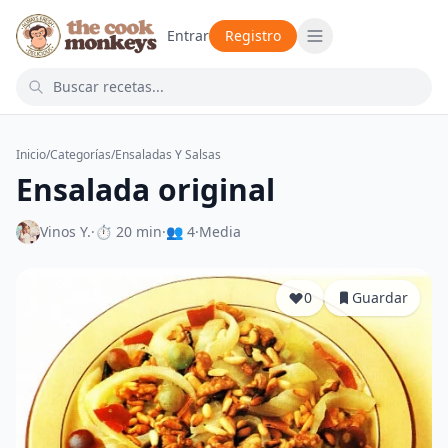
Entrar
Registro
Inicio
/
Categorías
/
Ensaladas Y Salsas
Ensalada original
Vinos Y.
·
⏱ 20 min
·
👥 4
·
Media
0
Guardar