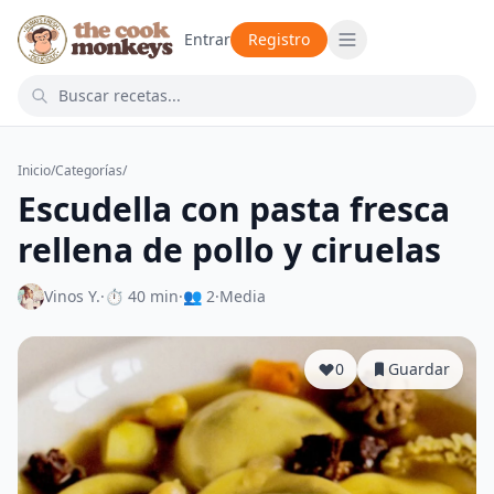
Entrar
Registro
Inicio
/
Categorías
/
Escudella con pasta fresca
rellena de pollo y ciruelas
Vinos Y.
·
⏱ 40 min
·
👥 2
·
Media
0
Guardar