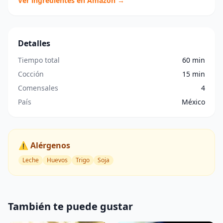
Ver ingredientes en Amazon →
Detalles
Tiempo total
60 min
Cocción
15 min
Comensales
4
País
México
⚠️ Alérgenos
Leche
Huevos
Trigo
Soja
También te puede gustar