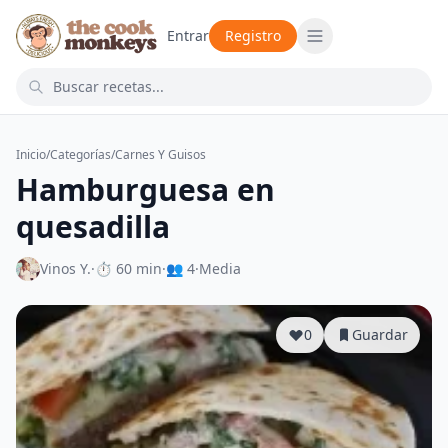
Entrar
Registro
Inicio
/
Categorías
/
Carnes Y Guisos
Hamburguesa en
quesadilla
Vinos Y.
·
⏱ 60 min
·
👥 4
·
Media
0
Guardar