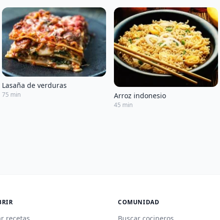
Lasaña de verduras
75 min
Arroz indonesio
45 min
BRIR
COMUNIDAD
r recetas
Buscar cocineros