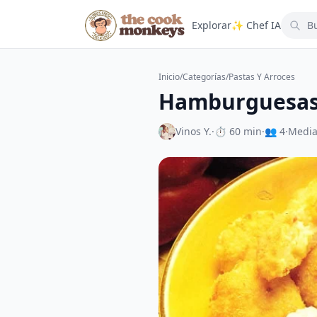
Explorar
✨ Chef IA
Inicio
/
Categorías
/
Pastas Y Arroces
Hamburguesas 
Vinos Y.
·
⏱ 60 min
·
👥 4
·
Medi