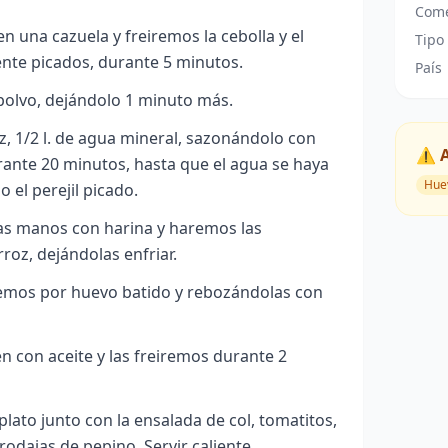
Come
n una cazuela y freiremos la cebolla y el
Tipo
ente picados, durante 5 minutos.
País
polvo, dejándolo 1 minuto más.
, 1/2 l. de agua mineral, sazonándolo con
⚠️ 
urante 20 minutos, hasta que el agua se haya
Hue
 el perejil picado.
as manos con harina y haremos las
oz, dejándolas enfriar.
aremos por huevo batido y rebozándolas con
 con aceite y las freiremos durante 2
lato junto con la ensalada de col, tomatitos,
odajas de pepino. Servir caliente.