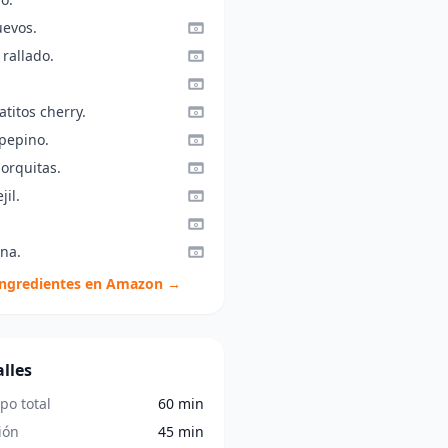
uevos.
rallado.
titos cherry.
 pepino.
orquitas.
jil.
ina.
ingredientes en Amazon →
lles
po total
60 min
ión
45 min