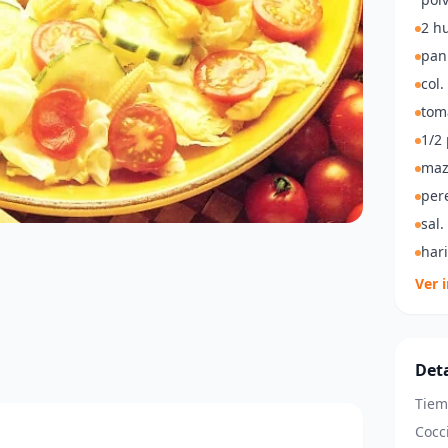
2 h
pan 
col.
toma
1/2
maz
pere
sal.
har
Ver 
Deta
Tiem
Cocc