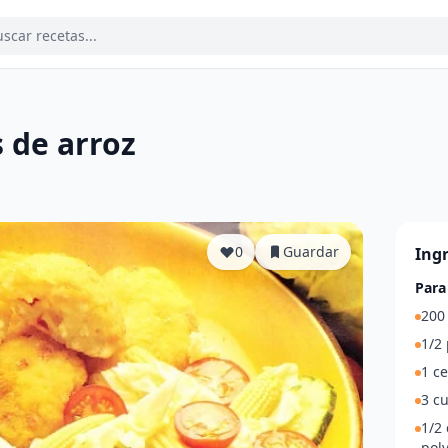
de arroz
a
0
Guardar
Ing
Para
200 
1/2 
1 ce
3 c
1/2
polv