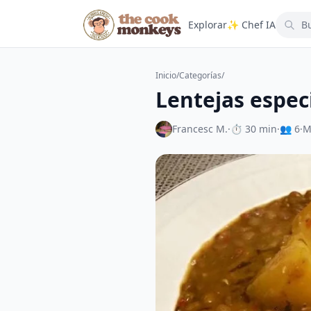
Explorar
✨ Chef IA
Inicio
/
Categorías
/
Lentejas espec
Francesc M.
·
⏱ 30 min
·
👥 6
·
M