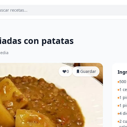
iadas con patatas
edia
0
Guardar
Ing
500 
1 c
1 p
1 p
4 di
2 cu
solo