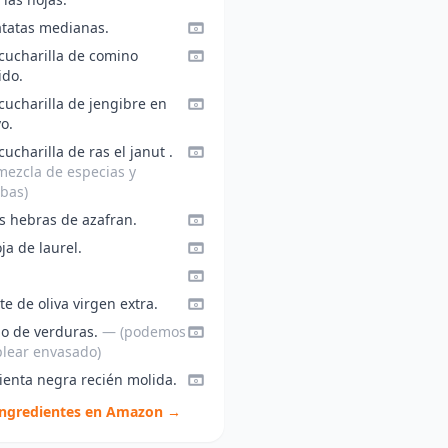
atatas medianas.
 cucharilla de comino
ido.
cucharilla de jengibre en
o.
cucharilla de ras el janut .
mezcla de especias y
rbas)
s hebras de azafran.
ja de laurel.
te de oliva virgen extra.
do de verduras.
— (podemos
lear envasado)
ienta negra recién molida.
ingredientes en Amazon →