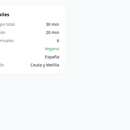
lles
po total
30 min
ión
20 min
nsales
6
Vegano
España
ón
Ceuta y Melilla