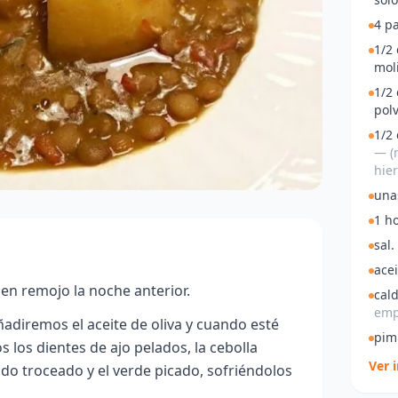
4 p
1/2
mol
1/2 
polv
1/2 
— (
hie
una
1 ho
sal.
acei
en remojo la noche anterior.
cal
emp
ñadiremos el aceite de oliva y cuando esté
pim
 los dientes de ajo pelados, la cebolla
Ver 
ado troceado y el verde picado, sofriéndolos