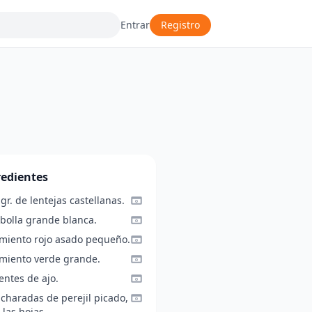
Entrar
Registro
redientes
gr. de lentejas castellanas.
ebolla grande blanca.
imiento rojo asado pequeño.
imiento verde grande.
entes de ajo.
charadas de perejil picado,
 las hojas.