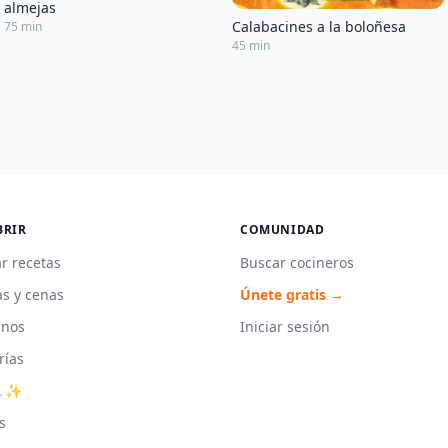
almejas
Calabacines a la boloñesa
75 min
45 min
BRIR
COMUNIDAD
r recetas
Buscar cocineros
s y cenas
Únete gratis →
unos
Iniciar sesión
rías
A ✨
s