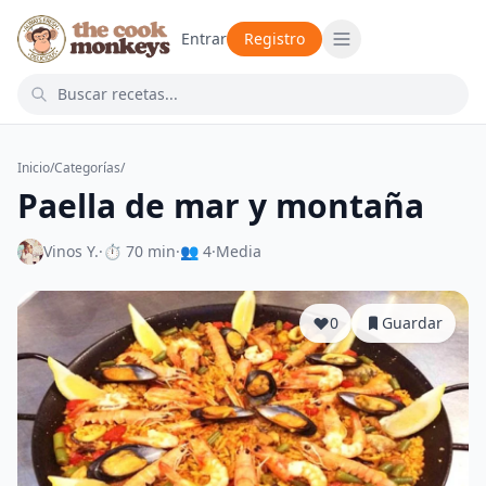
Entrar
Registro
Inicio
/
Categorías
/
Paella de mar y montaña
Vinos Y.
·
⏱ 70 min
·
👥 4
·
Media
0
Guardar