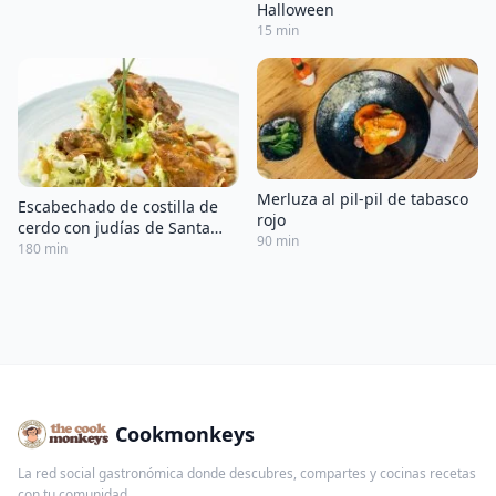
Halloween
15 min
Merluza al pil-pil de tabasco
Escabechado de costilla de
rojo
cerdo con judías de Santa
90 min
Pau y cítricos
180 min
Cookmonkeys
La red social gastronómica donde descubres, compartes y cocinas recetas
con tu comunidad.