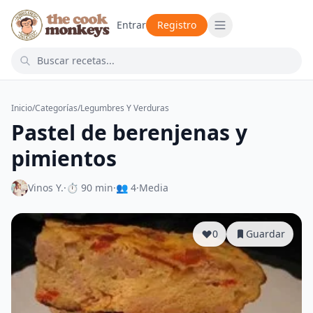
Entrar
Registro
Inicio
/
Categorías
/
Legumbres Y Verduras
Pastel de berenjenas y
pimientos
Vinos Y.
·
⏱ 90 min
·
👥 4
·
Media
0
Guardar