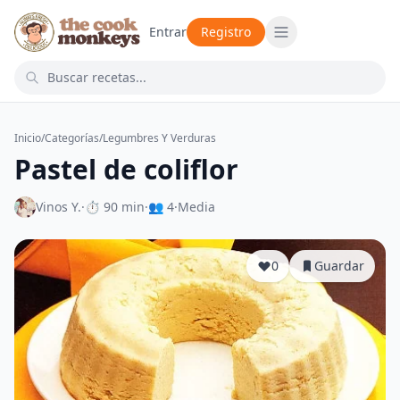
Entrar
Registro
Inicio
/
Categorías
/
Legumbres Y Verduras
Pastel de coliflor
Vinos Y.
·
⏱ 90 min
·
👥 4
·
Media
0
Guardar