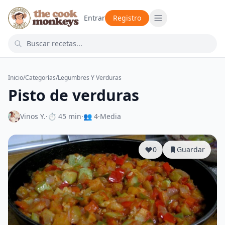
Entrar
Registro
Inicio
/
Categorías
/
Legumbres Y Verduras
Pisto de verduras
Vinos Y.
·
⏱ 45 min
·
👥 4
·
Media
0
Guardar