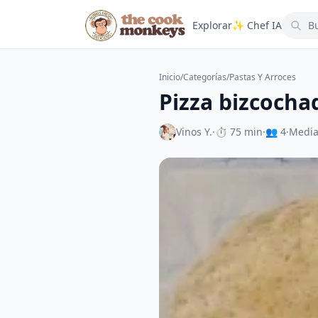
Explorar
✨ Chef IA
Inicio
/
Categorías
/
Pastas Y Arroces
Pizza bizcocha
Vinos Y.
·
⏱ 75 min
·
👥 4
·
Medi