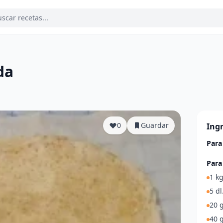
da
a
0
Guardar
Ing
Para
Para
1 kg
5 d
20 g
40 