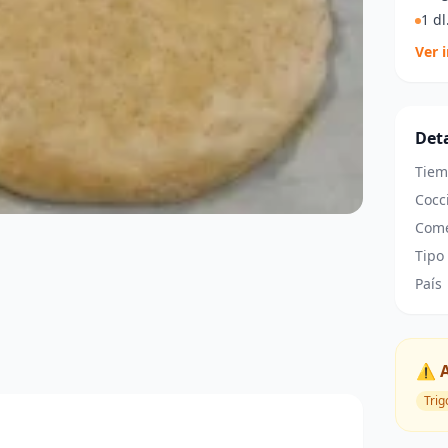
1 dl
Ver 
Deta
Tiem
Cocc
Come
Tipo
País
⚠️ 
Trig