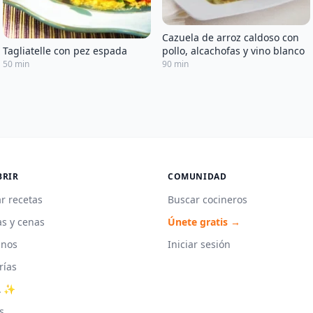
Cazuela de arroz caldoso con
Tagliatelle con pez espada
pollo, alcachofas y vino blanco
50 min
90 min
BRIR
COMUNIDAD
r recetas
Buscar cocineros
s y cenas
Únete gratis →
unos
Iniciar sesión
rías
A ✨
s