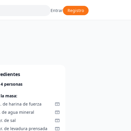
Entrar
Registro
redientes
 4 personas
 la masa:
. de harina de fuerza
l. de agua mineral
r. de sal
gr. de levadura prensada