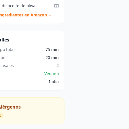
. de aceite de oliva
ingredientes en Amazon →
lles
po total
75 min
ión
20 min
nsales
4
Vegano
Italia
Alérgenos
o