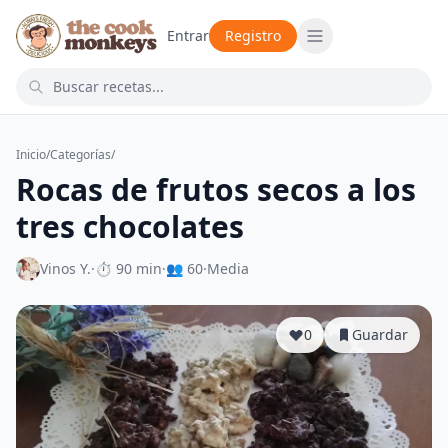
Entrar
Registro
Inicio
/
Categorías
/
Rocas de frutos secos a los
tres chocolates
Vinos Y.
·
⏱ 90 min
·
👥 60
·
Media
0
Guardar