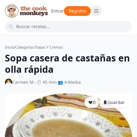
Entrar
Registro
Inicio
/
Categorías
/
Sopas Y Cremas
Sopa casera de castañas en
olla rápida
Carmen M.
·
⏱ 45 min
·
👥 4
·
Media
0
Guardar