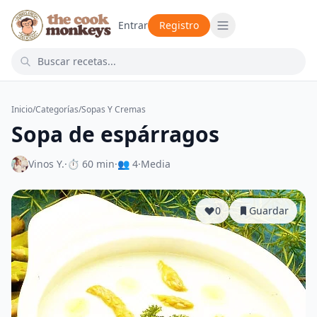
Entrar
Registro
Inicio
/
Categorías
/
Sopas Y Cremas
Sopa de espárragos
Vinos Y.
·
⏱ 60 min
·
👥 4
·
Media
0
Guardar