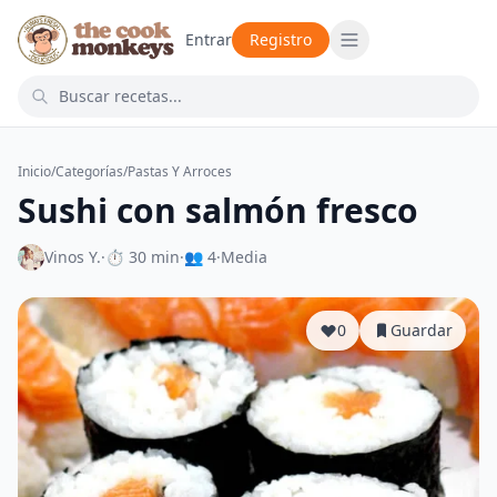
Entrar
Registro
Inicio
/
Categorías
/
Pastas Y Arroces
Sushi con salmón fresco
Vinos Y.
·
⏱ 30 min
·
👥 4
·
Media
0
Guardar