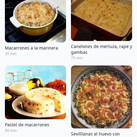
Canelones de merluza, rape y
Macarrones a la marinera
gambas
35 min
75 min
Pastel de macarrones
60 min
Sevilllanas al huevo con