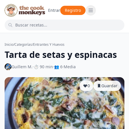
Entrar
Registro
Inicio
/
Categorías
/
Entrantes Y Huevos
Tarta de setas y espinacas
Guillem M.
·
⏱ 90 min
·
👥 6
·
Media
0
Guardar