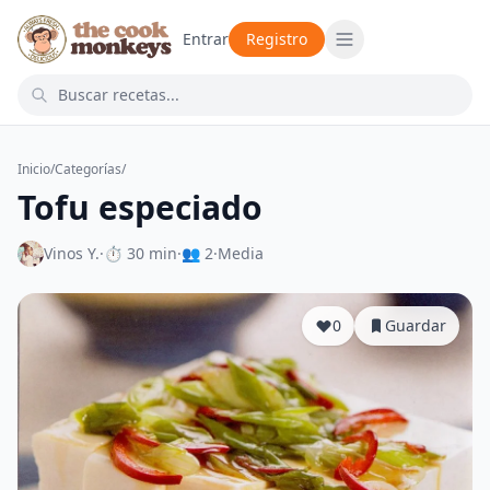
Entrar
Registro
Inicio
/
Categorías
/
Tofu especiado
Vinos Y.
·
⏱ 30 min
·
👥 2
·
Media
0
Guardar