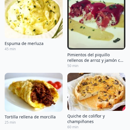
Espuma de merluza
45 min
Pimientos del piquillo
rellenos de arroz y jamón con
salsa suave de shiitake
50 min
Quiche de coliflor y
Tortilla rellena de morcilla
champiñones
25 min
60 min