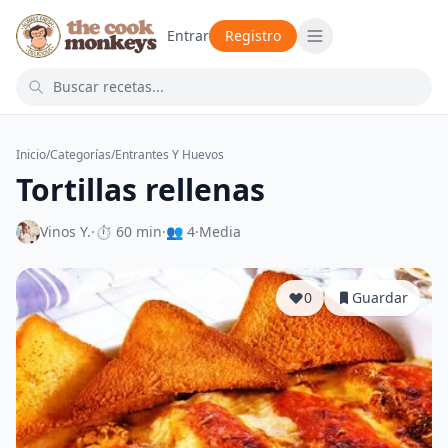
Entrar
Registro
Inicio
/
Categorías
/
Entrantes Y Huevos
Tortillas rellenas
Vinos Y.
·
⏱ 60 min
·
👥 4
·
Media
0
Guardar