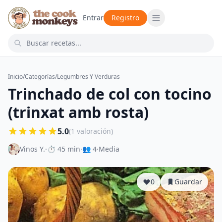
Entrar
Registro
Inicio
/
Categorías
/
Legumbres Y Verduras
Trinchado de col con tocino
(trinxat amb rosta)
5.0
(1 valoración)
Vinos Y.
·
⏱ 45 min
·
👥 4
·
Media
0
Guardar