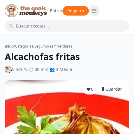
Entrar
Registro
Inicio
/
Categorías
/
Legumbres Y Verduras
Alcachofas fritas
Vinos Y.
·
⏱ 30 min
·
👥 4
·
Media
0
Guardar