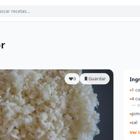
or
a
0
Guardar
Ing
1 co
4 c
— o 
pim
sal
Ver 