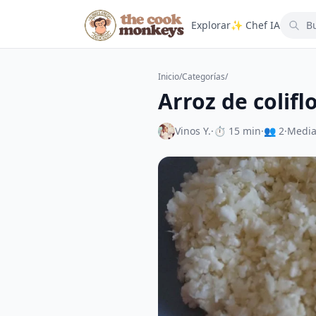
Explorar
✨ Chef IA
Inicio
/
Categorías
/
Arroz de colifl
Vinos Y.
·
⏱ 15 min
·
👥 2
·
Medi