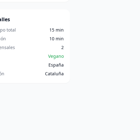
lles
po total
15 min
ión
10 min
nsales
2
Vegano
España
ón
Cataluña