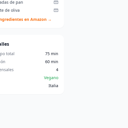
tadas de pan
te de oliva
ingredientes en Amazon →
lles
po total
75 min
ión
60 min
nsales
4
Vegano
Italia