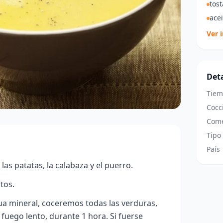
tos
acei
Ver 
Deta
Tiem
Cocc
Come
Tipo
País
as patatas, la calabaza y el puerro.
tos.
ua mineral, coceremos todas las verduras,
 fuego lento, durante 1 hora. Si fuerse