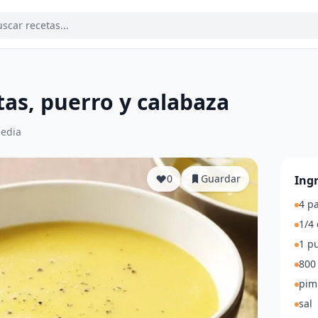
as, puerro y calabaza
edia
0
Guardar
Ing
4 p
1/4
1 p
800
pim
sal