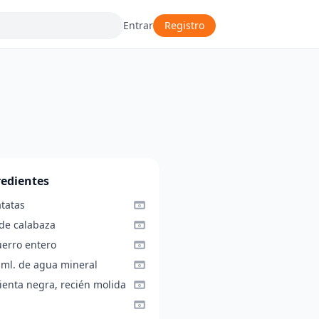
Entrar
Registro
redientes
atatas
 de calabaza
uerro entero
 ml. de agua mineral
ienta negra, recién molida