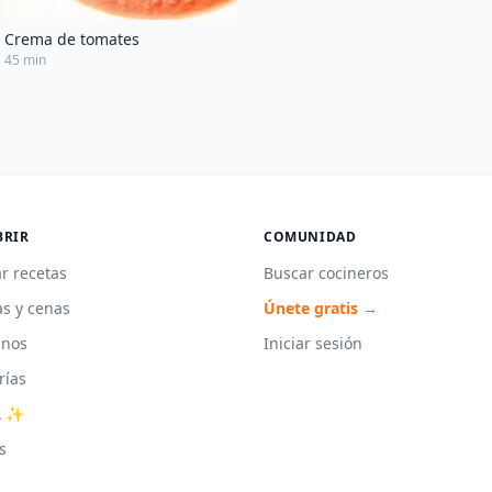
Crema de tomates
45 min
BRIR
COMUNIDAD
r recetas
Buscar cocineros
s y cenas
Únete gratis →
unos
Iniciar sesión
rías
A ✨
s