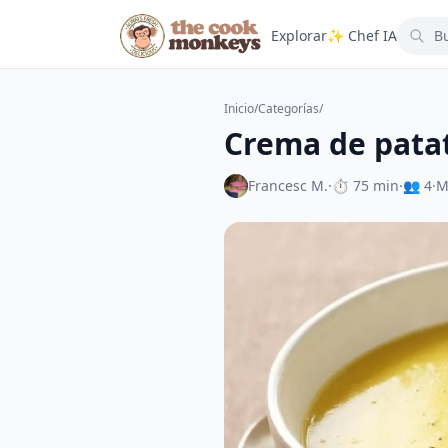
Explorar
✨ Chef IA
Inicio
/
Categorías
/
Crema de patat
Francesc M.
·
⏱ 75 min
·
👥 4
·
M