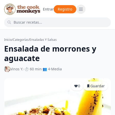
Entrar
Registro
Inicio
/
Categorías
/
Ensaladas Y Salsas
Ensalada de morrones y
aguacate
Vinos Y.
·
⏱ 60 min
·
👥 4
·
Media
0
Guardar