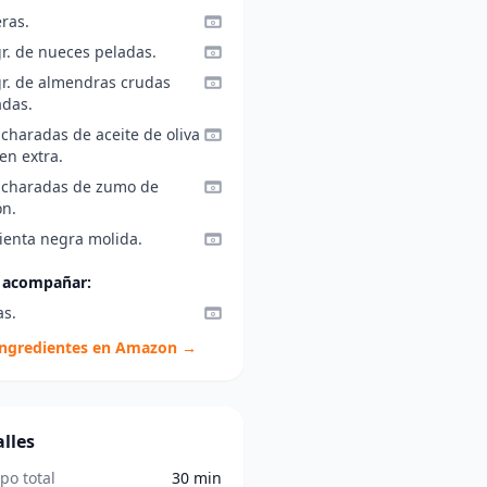
ras.
gr. de nueces peladas.
gr. de almendras crudas
adas.
charadas de aceite de oliva
en extra.
ucharadas de zumo de
ón.
ienta negra molida.
 acompañar:
as.
ingredientes en Amazon →
lles
po total
30 min