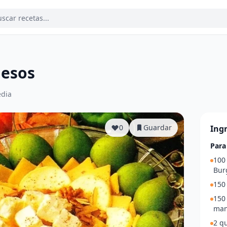
uesos
dia
0
Guardar
Ing
Para
100 
Bur
150 
150 
man
2 qu