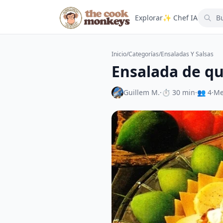
Explorar
✨ Chef IA
Inicio
/
Categorías
/
Ensaladas Y Salsas
Ensalada de q
Guillem M.
·
⏱ 30 min
·
👥 4
·
Me