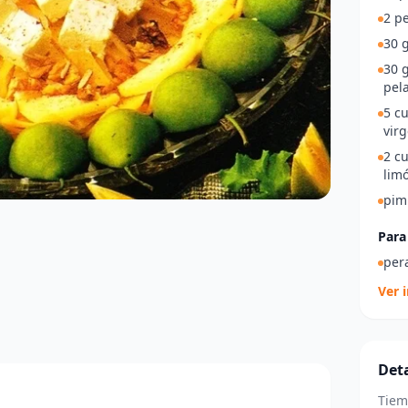
2 pe
30 
30 
pel
5 cu
virg
2 c
lim
pim
Para
per
Ver 
Deta
Tiem