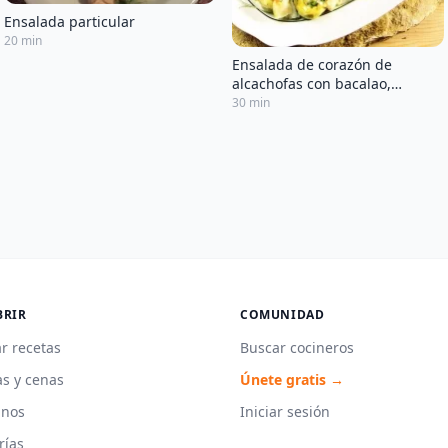
Ensalada particular
20 min
Ensalada de corazón de
alcachofas con bacalao,
escarola y berros
30 min
BRIR
COMUNIDAD
r recetas
Buscar cocineros
s y cenas
Únete gratis →
unos
Iniciar sesión
rías