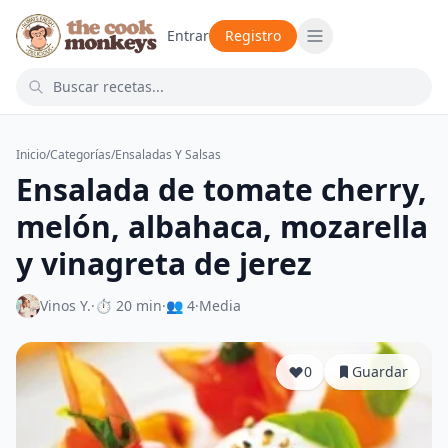
Entrar
Registro
Inicio
/
Categorías
/
Ensaladas Y Salsas
Ensalada de tomate cherry,
melón, albahaca, mozarella
y vinagreta de jerez
Vinos Y.
·
⏱ 20 min
·
👥 4
·
Media
0
Guardar