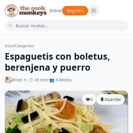
Entrar
Registro
Inicio
/
Categorías
/
Espaguetis con boletus,
berenjena y puerro
Vinos Y.
·
⏱ 45 min
·
👥 4
·
Media
0
Guardar