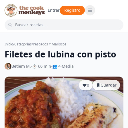
Entrar
Registro
Inicio
/
Categorías
/
Pescados Y Mariscos
Filetes de lubina con pisto
Betlem M.
·
⏱ 60 min
·
👥 4
·
Media
0
Guardar