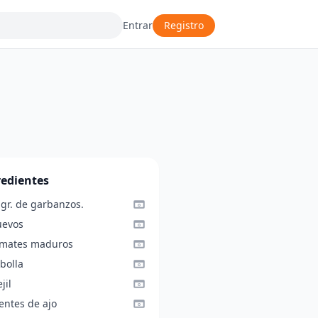
Entrar
Registro
redientes
 gr. de garbanzos.
uevos
omates maduros
bolla
jil
entes de ajo