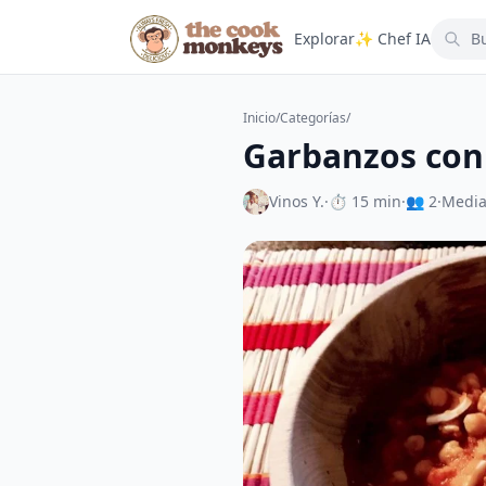
Explorar
✨ Chef IA
Inicio
/
Categorías
/
Garbanzos con
Vinos Y.
·
⏱ 15 min
·
👥 2
·
Medi