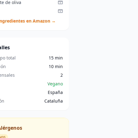
te de oliva
ingredientes en Amazon →
lles
po total
15 min
ión
10 min
nsales
2
Vegano
España
ón
Cataluña
Alérgenos
vos