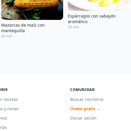
Espárragos con sabayón
aromático
Mazorcas de maíz con
20 min
mantequilla
60 min
BRIR
COMUNIDAD
r recetas
Buscar cocineros
s y cenas
Únete gratis →
unos
Iniciar sesión
rías