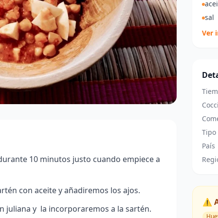
acei
sal
Ver 
Deta
Tiem
Cocc
Come
Tipo
País
durante 10 minutos justo cuando empiece a
Regi
tén con aceite y añadiremos los ajos.
⚠️ 
n juliana y la incorporaremos a la sartén.
Hue