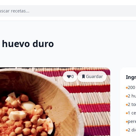
 huevo duro
a
0
Guardar
Ing
200
2 h
2 t
1 ce
pere
2 di