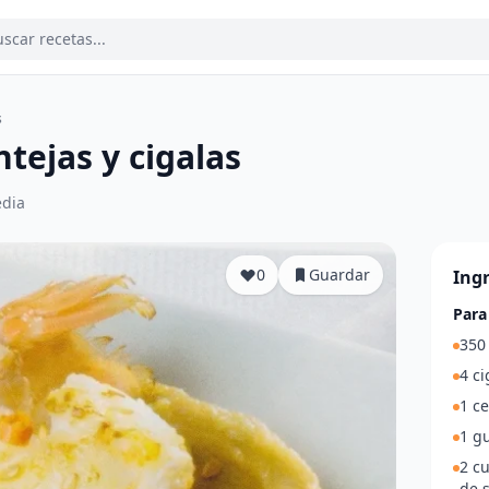
s
ejas y cigalas
dia
0
Guardar
Ing
Para
350 
4 ci
1 ce
1 gu
2 c
de 