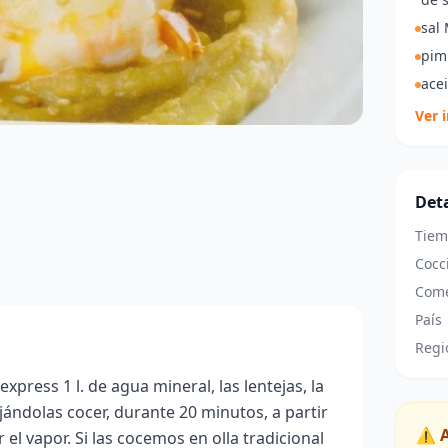
sal
pim
acei
Ver 
Deta
Tiem
Cocc
Come
País
Regi
press 1 l. de agua mineral, las lentejas, la
dejándolas cocer, durante 20 minutos, a partir
⚠️ 
el vapor. Si las cocemos en olla tradicional