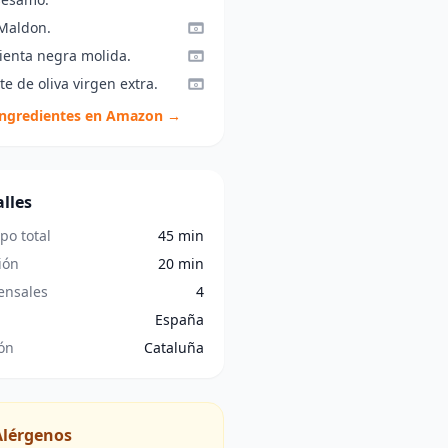
 Maldon.
ienta negra molida.
te de oliva virgen extra.
ingredientes en Amazon →
lles
po total
45 min
ión
20 min
nsales
4
España
ón
Cataluña
Alérgenos