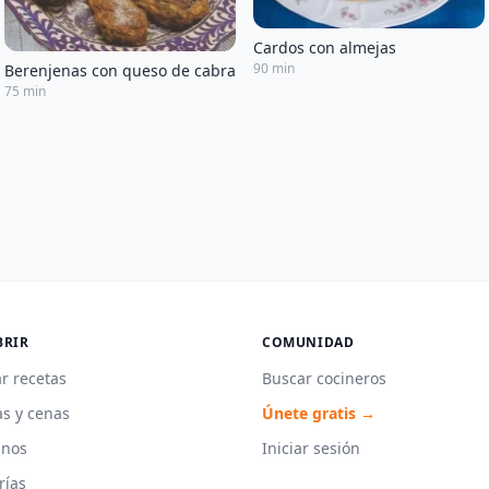
Cardos con almejas
90 min
Berenjenas con queso de cabra
75 min
BRIR
COMUNIDAD
r recetas
Buscar cocineros
s y cenas
Únete gratis →
unos
Iniciar sesión
rías