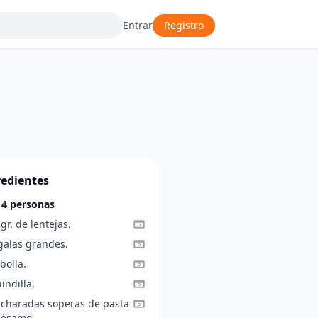
Entrar
Registro
redientes
 4 personas
gr. de lentejas.
galas grandes.
bolla.
indilla.
ucharadas soperas de pasta
sésamo.