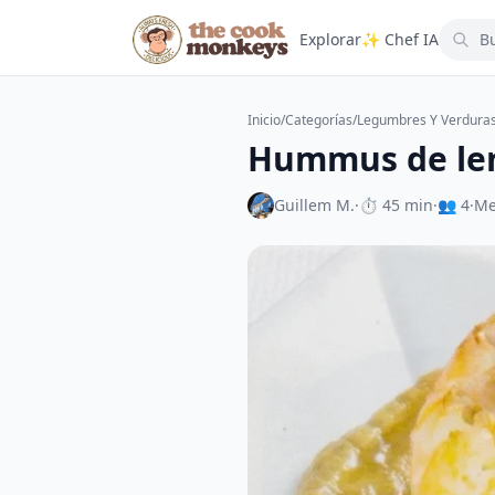
Explorar
✨ Chef IA
Inicio
/
Categorías
/
Legumbres Y Verdura
Hummus de lent
Guillem M.
·
⏱ 45 min
·
👥 4
·
Me