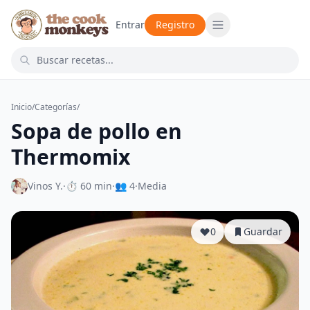
Entrar
Registro
Inicio
/
Categorías
/
Sopa de pollo en
Thermomix
Vinos Y.
·
⏱ 60 min
·
👥 4
·
Media
0
Guardar