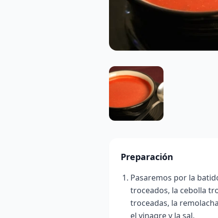
Preparación
Pasaremos por la batidor
troceados, la cebolla t
troceadas, la remolacha 
el vinagre y la sal.