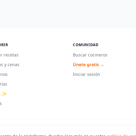
BRIR
COMUNIDAD
r recetas
Buscar cocineros
s y cenas
Únete gratis →
unos
Iniciar sesión
rías
A ✨
s