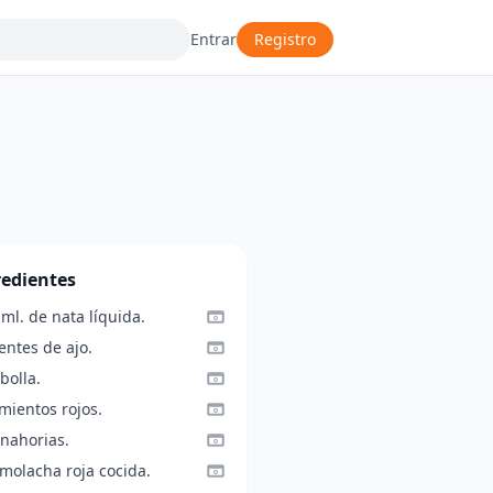
Entrar
Registro
redientes
ml. de nata líquida.
entes de ajo.
bolla.
mientos rojos.
anahorias.
molacha roja cocida.