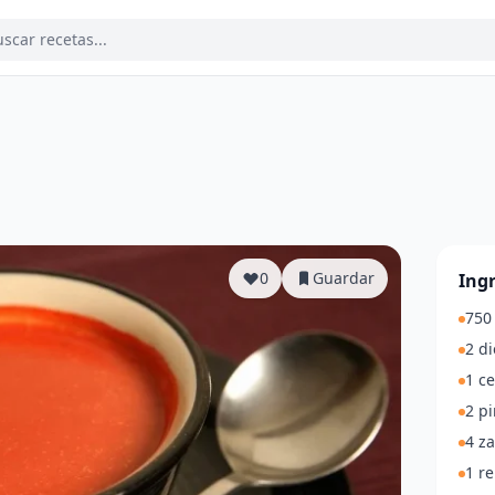
a
0
Guardar
Ing
750 
2 di
1 ce
2 pi
4 z
1 re