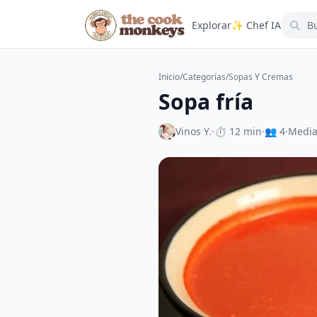
Explorar
✨ Chef IA
Inicio
/
Categorías
/
Sopas Y Cremas
Sopa fría
Vinos Y.
·
⏱ 12 min
·
👥 4
·
Medi