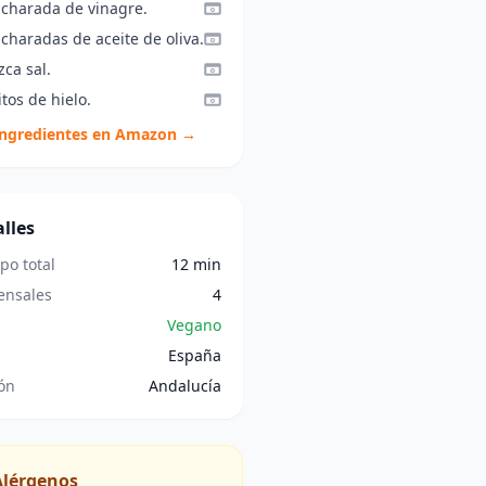
ucharada de vinagre.
charadas de aceite de oliva.
zca sal.
tos de hielo.
ingredientes en Amazon →
lles
po total
12 min
nsales
4
Vegano
España
ón
Andalucía
Alérgenos