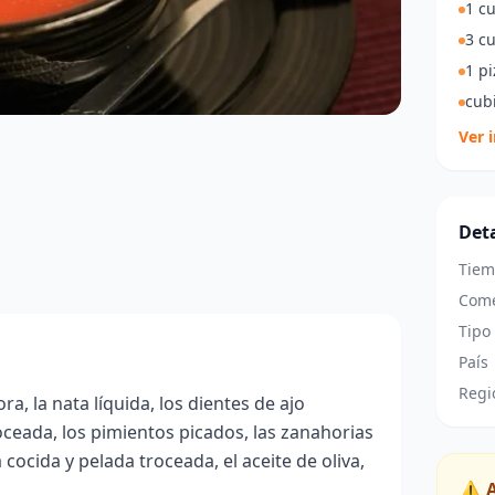
1 c
3 cu
1 pi
cubi
Ver 
Deta
Tiem
Come
Tipo
País
Regi
a, la nata líquida, los dientes de ajo
roceada, los pimientos picados, las zanahorias
cocida y pelada troceada, el aceite de oliva,
⚠️ 