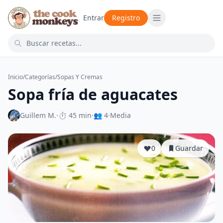
Entrar
Registro
Inicio
/
Categorías
/
Sopas Y Cremas
Sopa fría de aguacates
Guillem M.
·
⏱ 45 min
·
👥 4
·
Media
0
Guardar