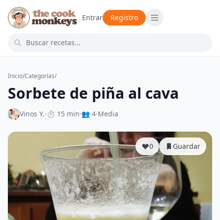
Entrar
Registro
Inicio
/
Categorías
/
Sorbete de piña al cava
Vinos Y.
·
⏱ 15 min
·
👥 4
·
Media
0
Guardar